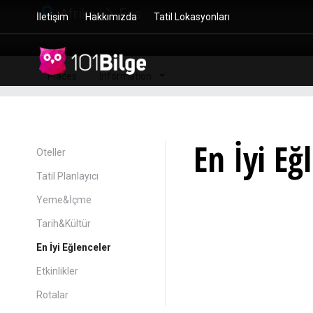
Afrika
Fas
İletişim
Hakkımızda
Tatil Lokasyonları
Places
Information
En İyi Eğ
Oteller
Tatil Planlayıcı
Yeme&İçme
Tarih&Kültür
En İyi Eğlenceler
Etkinlikler
Rotalar