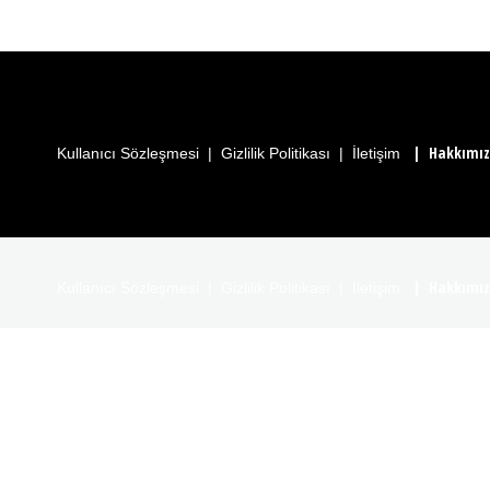
|
Hakkımı
Kullanıcı Sözleşmesi
|
Gizlilik Politikası
|
İletişim
|
Hakkımı
Kullanıcı Sözleşmesi
|
Gizlilik Politikası
|
İletişim