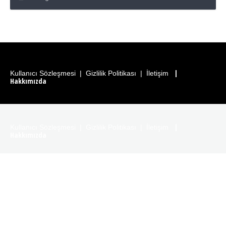
|
Kullanıcı Sözleşmesi
|
Gizlilik Politikası
|
İletişim
Hakkımızda
|
Kullanıcı Sözleşmesi
|
Gizlilik Politikası
|
İletişim
Hakkımızda