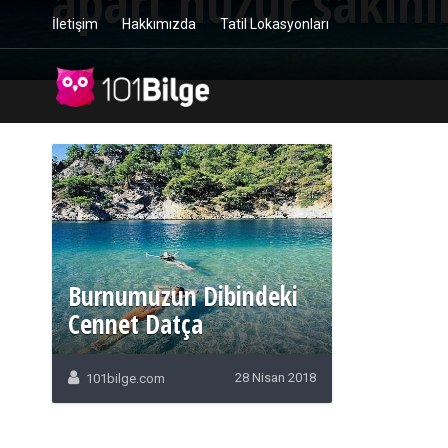
apart huzur sakinli
İletişim
Hakkımızda
Tatil Lokasyonları
Burnumuzun Dibindeki
Cennet Datça
28 Nisan 2018
101bilge.com