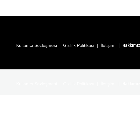
|
Hakkımı
Kullanıcı Sözleşmesi
|
Gizlilik Politikası
|
İletişim
|
Hakkımı
Kullanıcı Sözleşmesi
|
Gizlilik Politikası
|
İletişim